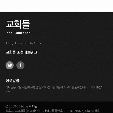
교회들
local Churches
All rights reserved by Churches.
교회들 소셜네트워크
성경말씀
하나님은 모든 사람이 구원을 받으며 진리를 아는데 이르기를 원하십니다. - 디모데전서
2:4
© 2009-2026 by
교회들
상호:지방교회들(비영리단체), 사업자등록번호:217-82-66076, 대표:이경옥